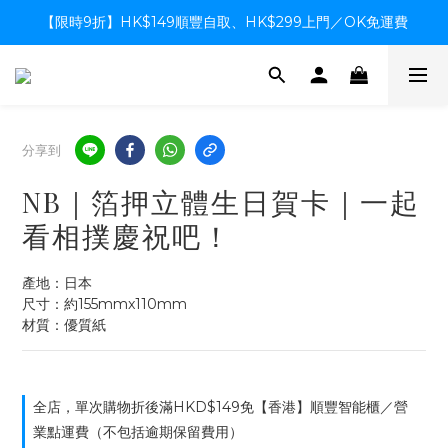
【限時9折】HK$149順豐自取、HK$299上門／OK免運費
【限時9折】HK$149順豐自取、HK$299上門／OK免運費
支付系統升級中，暫停信用卡支付至8月中，造成不便感謝諒解
【限時9折】HK$149順豐自取、HK$299上門／OK免運費
分享到
NB｜箔押立體生日賀卡｜一起
看相撲慶祝吧！
產地：日本
尺寸：約155mmx110mm
材質：優質紙
全店，單次購物折後滿HKD$149免【香港】順豐智能櫃／營
業點運費（不包括逾期保留費用）