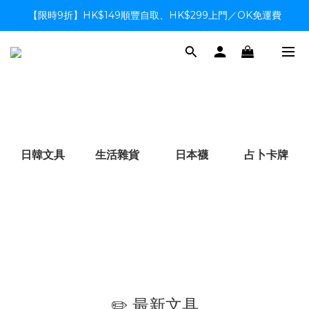
【限時9折】HK$149順豐自取、HK$299上門／OK免運費
【限時9折】HK$149順豐自取、HK$299上門／OK免運費
支付系統升級中，暫停信用卡支付至8月中，造成不便感謝諒解
【限時9折】HK$149順豐自取、HK$299上門／OK免運費
日韓文具
生活雜貨
日本襪
占卜卡牌
✏️ 最新文具