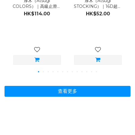
厚木（Atsugi
厚木（Atsugi
COLORS）｜高級止滑魚
STOCKING）｜16D超透
網紋大腿襪：黑／膚
氣Airy DRY連褲襪｜2足
HK$114.00
HK$52.00
（ML）
組｜黑／膚（ML／LL）
查看更多