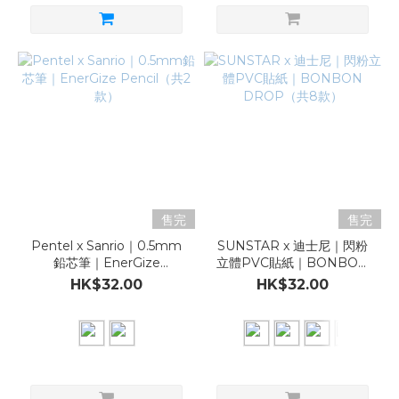
售完
售完
Pentel x Sanrio｜0.5mm
SUNSTAR x 迪士尼｜閃粉
鉛芯筆｜EnerGize
立體PVC貼紙｜BONBON
Pencil（共2款）
DROP（共8款）
HK$32.00
HK$32.00