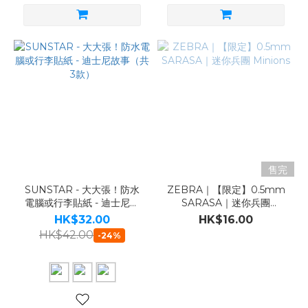
售完
SUNSTAR - 大大張！防水
ZEBRA｜【限定】0.5mm
電腦或行李貼紙 - 迪士尼故
SARASA｜迷你兵團
事（共3款）
Minions
HK$32.00
HK$16.00
HK$42.00
-24%