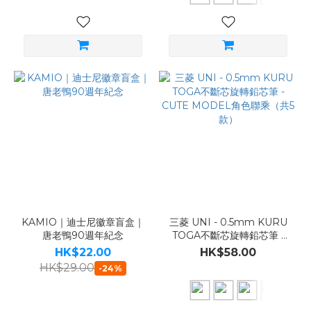
KAMIO｜迪士尼徽章盲盒｜
三菱 UNI - 0.5mm KURU
唐老鴨90週年紀念
TOGA不斷芯旋轉鉛芯筆 -
CUTE MODEL角色聯乘
HK$22.00
HK$58.00
（共5款）
HK$29.00
-24%