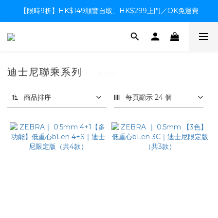
【限時9折】HK$149順豐自取、HK$299上門／OK免運費
【限時9折】HK$149順豐自取、HK$299上門／OK免運費
支付系統升級中，暫停信用卡支付至8月中，造成不便感謝諒解
【限時9折】HK$149順豐自取、HK$299上門／OK免運費
迪士尼聯乘系列
43 件商品
商品排序
每頁顯示 24 個