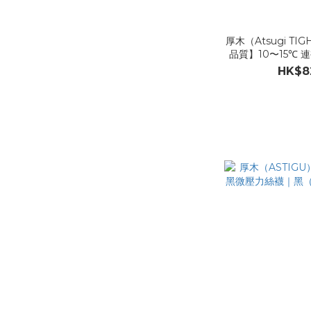
厚木（Atsugi TI
品質】10〜15℃ 
／棕／膚（SM
HK$8