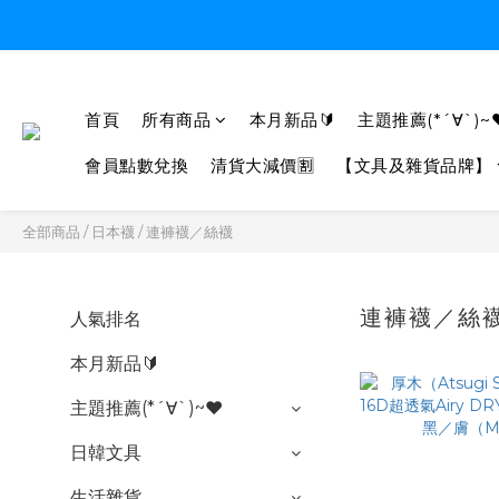
首頁
所有商品
本月新品🔰
主題推薦(*´∀`)~
會員點數兌換
清貨大減價🈹
【文具及雜貨品牌】
全部商品
/
日本襪
/
連褲襪／絲襪
連褲襪／絲
人氣排名
本月新品🔰
主題推薦(*´∀`)~♥
日韓文具
生活雜貨