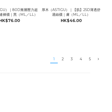
IGU）｜80D漸層壓力超
厚木（ASTIGU）｜【肌】25D薄透舒
連褲襪｜黑（ML／LL）
適絲襪｜膚（ML／LL）
HK$76.00
HK$46.00
1
2
3
4
5