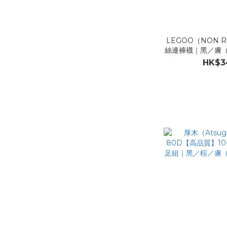
LEGOO（NON 
絲連褲襪｜黑／膚（
TL
HK$3