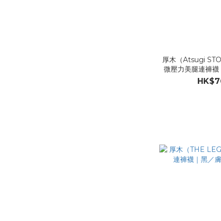
厚木（Atsugi S
微壓力美腿連褲襪
（ML／
HK$7