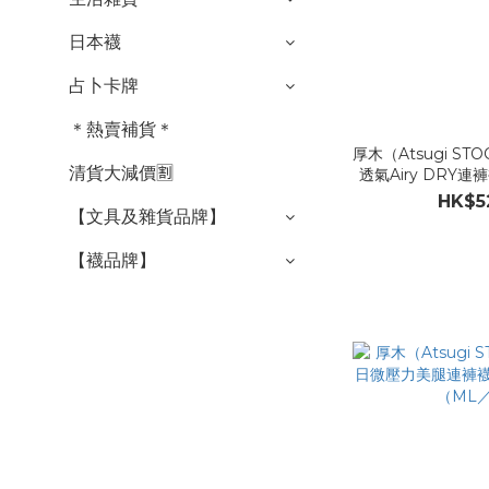
日本襪
占卜卡牌
＊熱賣補貨＊
厚木（Atsugi ST
清貨大減價🈹
透氣Airy DRY
膚（ML
HK$5
【文具及雜貨品牌】
【襪品牌】