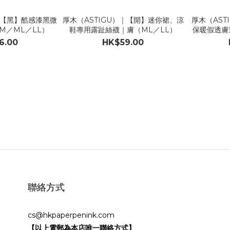
｜【黑】酷感漆黑微
厚木（ASTIGU）｜【開】迷你裙、涼
厚木（AST
M／ML／LL）
鞋專用露趾絲襪｜膚（ML／LL）
保暖假透膚
6.00
HK$59.00
聯絡方式
cs@hkpaperpenink.com
【以上電郵為本店唯一聯絡方式】