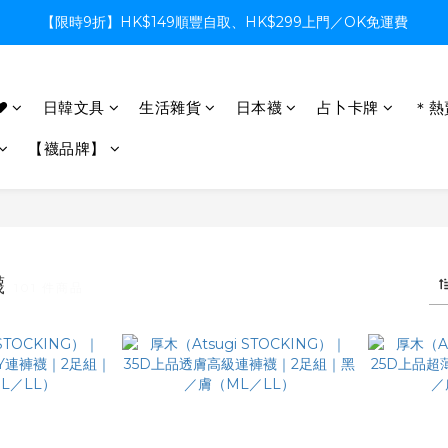
【限時9折】HK$149順豐自取、HK$299上門／OK免運費
【限時9折】HK$149順豐自取、HK$299上門／OK免運費
支付系統升級中，暫停信用卡支付至8月中，造成不便感謝諒解
♥
日韓文具
生活雜貨
日本襪
占卜卡牌
＊熱
【限時9折】HK$149順豐自取、HK$299上門／OK免運費
【襪品牌】
襪
101 件商品