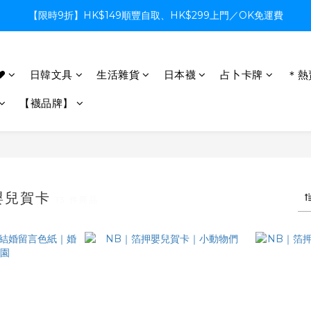
【限時9折】HK$149順豐自取、HK$299上門／OK免運費
【限時9折】HK$149順豐自取、HK$299上門／OK免運費
支付系統升級中，暫停信用卡支付至8月中，造成不便感謝諒解
♥
日韓文具
生活雜貨
日本襪
占卜卡牌
＊熱
【限時9折】HK$149順豐自取、HK$299上門／OK免運費
【襪品牌】
嬰兒賀卡
13 件商品