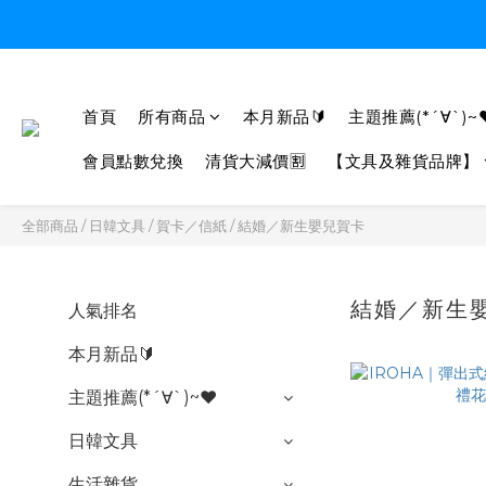
首頁
所有商品
本月新品🔰
主題推薦(*´∀`)~
會員點數兌換
清貨大減價🈹
【文具及雜貨品牌】
全部商品
/
日韓文具
/
賀卡／信紙
/
結婚／新生嬰兒賀卡
結婚／新生
人氣排名
本月新品🔰
主題推薦(*´∀`)~♥
日韓文具
生活雜貨