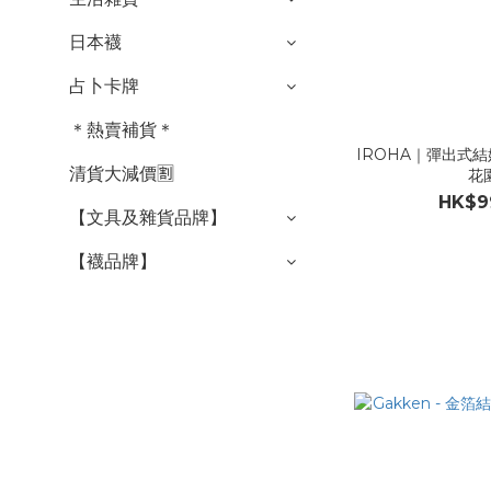
日本襪
占卜卡牌
＊熱賣補貨＊
IROHA｜彈出式
清貨大減價🈹
花
HK$9
【文具及雜貨品牌】
【襪品牌】