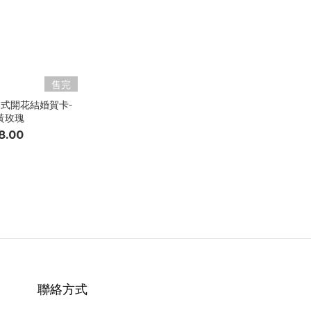
售完
 - 側式開花結婚賀卡-
黃玫瑰
8.00
聯絡方式