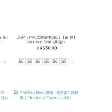
原子筆｜
BGM｜PVC立體箔押貼紙｜【第1彈】
d
Kyururun Seal（共6款）
HK$30.00
+ 4
+ 2