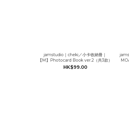
jamstudio｜cheki／小卡收納冊｜
jam
【M】Photocard Book ver.2（共3款）
MO
HK$99.00