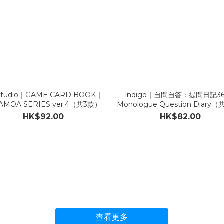
studio｜GAME CARD BOOK｜
indigo｜自問自答：提問日記3
AMOA SERIES ver.4（共3款）
Monologue Question Diary
HK$92.00
HK$82.00
查看更多