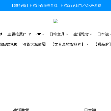
【限時9折】HK$149順豐自取、HK$299上門／OK免運費
【限時9折】HK$149順豐自取、HK$299上門／OK免運費
支付系統升級中，暫停信用卡支付至8月中，造成不便感謝諒解
【限時9折】HK$149順豐自取、HK$299上門／OK免運費

主題推薦(*´∀`)~♥
日韓文具
生活雜貨
日本襪
員點數兌換
清貨大減價🈹
【文具及雜貨品牌】
【襪品牌
生活雜貨
日本襪