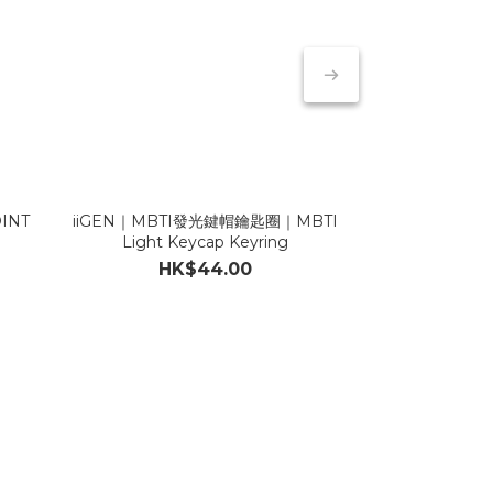
INT
iiGEN｜MBTI發光鍵帽鑰匙圈｜MBTI
ENSKY｜【第3
Light Keycap Keyring
ch
HK$44.00
HK