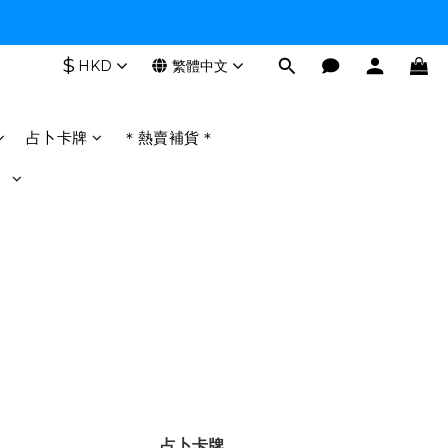
$
HKD
繁體中文
占卜卡牌
＊熱賣補貨＊
】
占卜卡牌