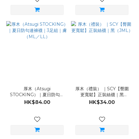
厚木（Atsugi
厚木（禮裝） ｜SCY【臀圍
STOCKING）｜夏日防勾連
更寬鬆】正裝絲襪｜黑
褲襪｜3足組｜膚（ML／
（JML）
HK$84.00
HK$34.00
LL）