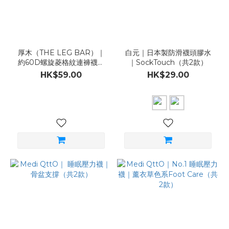
厚木（THE LEG BAR）｜
白元｜日本製防滑襪頭膠水
約60D螺旋菱格紋連褲襪｜
｜SockTouch（共2款）
黑／深灰（ML／LL）
HK$59.00
HK$29.00