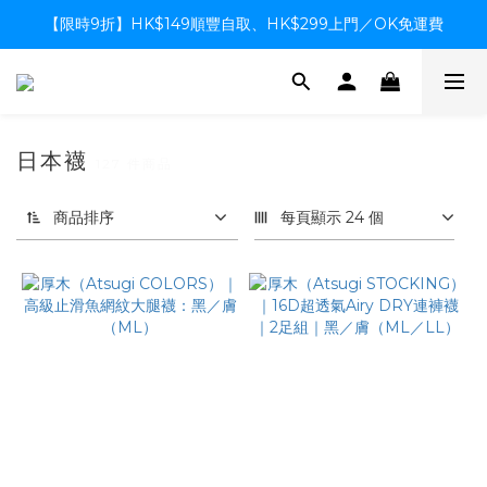
【限時9折】HK$149順豐自取、HK$299上門／OK免運費
【限時9折】HK$149順豐自取、HK$299上門／OK免運費
支付系統升級中，暫停信用卡支付至8月中，造成不便感謝諒解
【限時9折】HK$149順豐自取、HK$299上門／OK免運費
日本襪
127 件商品
商品排序
每頁顯示 24 個