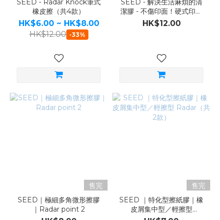
SEED - Radar Knock筆式
SEED - 解決生活麻煩的清
橡皮擦（共4款）
潔膠 - 不傷印面！硬式印章
專用
HK$6.00 ~ HK$8.00
HK$12.00
HK$12.00
-33%
售完
售完
SEED｜極細多角微形擦膠
SEED ｜特化型擦紙膠｜橡
｜Radar point 2
皮屑集中型／輕擦型
Radar（共2款）