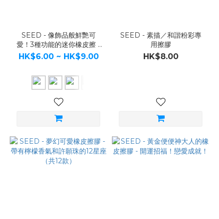
SEED - 像飾品般鮮艷可
SEED - 素描／和諧粉彩專
愛！3種功能的迷你橡皮擦 -
用擦膠
twist style eraser（共3
HK$6.00 ~ HK$9.00
HK$8.00
款）