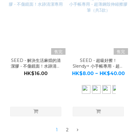
售完
售完
SEED - 解決生活麻煩的清
SEED - 超級好擦！
潔膠 - 不傷鏡面！水跡清潔
Slendy+ 小手帳專用 - 超薄
專用
鋼殼伸縮擦膠筆（共3款）
HK$16.00
HK$8.00 ~ HK$40.00
1
2