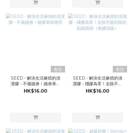
售完
售完
SEED - 解決生活麻煩的清
SEED - 解決生活麻煩的清
潔膠 - 不傷牆身！牆身筆痕
潔膠 - 殘膠為零！去除不能
專用
刮面的貼紙痕跡（無鏟頭
HK$16.00
HK$16.00
版）