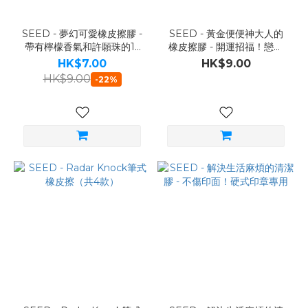
SEED - 夢幻可愛橡皮擦膠 -
SEED - 黃金便便神大人的
帶有檸檬香氣和許願珠的12
橡皮擦膠 - 開運招福！戀愛
星座（共12款）
成就！
HK$7.00
HK$9.00
HK$9.00
-22%