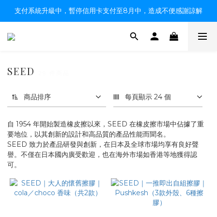
支付系統升級中，暫停信用卡支付至8月中，造成不便感謝諒解
【限時9折】HK$149順豐自取、HK$299上門／OK免運費
【限時9折】HK$149順豐自取、HK$299上門／OK免運費
SEED
29 件商品
商品排序
每頁顯示 24 個
自 1954 年開始製造橡皮擦以來，SEED 在橡皮擦市場中佔據了重
要地位，以其創新的設計和高品質的產品性能而聞名。
SEED 致力於產品研發與創新，在日本及全球市場均享有良好聲
譽。不僅在日本國內廣受歡迎，也在海外市場如香港等地獲得認
可。