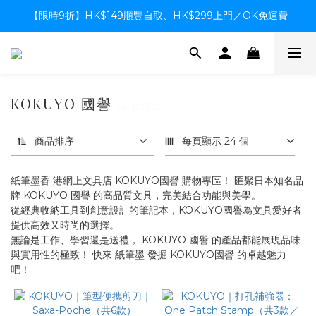
【限時9折】HK$149順豐自取、HK$299上門／OK免運費
【限時9折】HK$149順豐自取、HK$299上門／OK免運費
支付系統升級中，暫停信用卡支付至8月中，造成不便感謝諒解
【限時9折】HK$149順豐自取、HK$299上門／OK免運費
KOKUYO 國譽
14 件商品
商品排序
每頁顯示 24 個
紙筆墨香 港網上文具店 KOKUYO國譽 購物專區！ 匯聚日本知名品
牌 KOKUYO 國譽 的高品質文具，完美結合功能與美學。
從經典收納工具到創意設計的筆記本，KOKUYO國譽為文具愛好者
提供高效又時尚的選擇。
無論是工作、學習還是送禮，
KOKUYO 國譽 的產品都能
展現品味
與實用性的極致！ 快來 紙筆墨 發掘 KOKUYO國譽 的卓越魅力
吧！