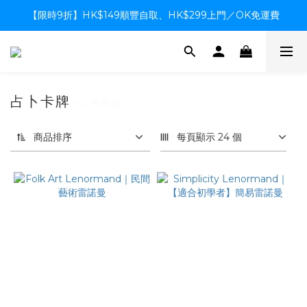
【限時9折】HK$149順豐自取、HK$299上門／OK免運費
【限時9折】HK$149順豐自取、HK$299上門／OK免運費
支付系統升級中，暫停信用卡支付至8月中，造成不便感謝諒解
【限時9折】HK$149順豐自取、HK$299上門／OK免運費
占卜卡牌
62 件商品
商品排序
每頁顯示 24 個