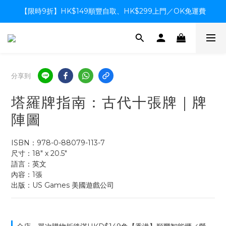
【限時9折】HK$149順豐自取、HK$299上門／OK免運費
【限時9折】HK$149順豐自取、HK$299上門／OK免運費
支付系統升級中，暫停信用卡支付至8月中，造成不便感謝諒解
【限時9折】HK$149順豐自取、HK$299上門／OK免運費
分享到
塔羅牌指南：古代十張牌｜牌
陣圖
ISBN：978-0-88079-113-7
尺寸：18" x 20.5"
語言：英文
內容：1張
出版：US Games 美國遊戲公司