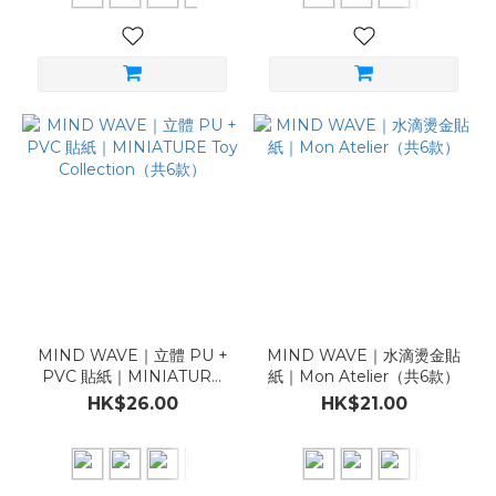
MIND WAVE｜立體 PU +
MIND WAVE｜水滴燙金貼
PVC 貼紙｜MINIATURE
紙｜Mon Atelier（共6款）
Toy Collection（共6款）
HK$26.00
HK$21.00