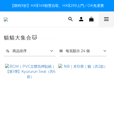
【限時9折】HK$149順豐自取、HK$299上門／OK免運費
【限時9折】HK$149順豐自取、HK$299上門／OK免運費
支付系統升級中，暫停信用卡支付至8月中，造成不便感謝諒解
【限時9折】HK$149順豐自取、HK$299上門／OK免運費
貓貓大集合🐱
641 件商品
商品排序
每頁顯示 24 個