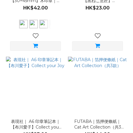
【30×45mm】木印章｜ま
【黒ねこ意匠】
すてのあいぼう（共12款）
KURONEKO NOTEBOOK
HK$42.00
HK$23.00
表現社｜ A6 印章筆記本｜
FUTABA｜箔押便條紙｜
【布川愛子】Collect your
Cat Art Collection（共3
Joy
款）