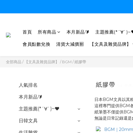
首頁
所有商品
本月新品🔰
主題推薦(*´∀`)~
會員點數兌換
清貨大減價🈹
【文具及雜貨品牌】
全部商品
/
【文具及雜貨品牌】
/
BGM
/
紙膠帶
紙膠帶
人氣排名
54 件
本月新品🔰
日本BGM文具以其
這裡專門提供BGM
主題推薦(*´∀`)~♥
紙筆墨不僅提供BG
無論是日常記錄還是
日韓文具
生活雜貨