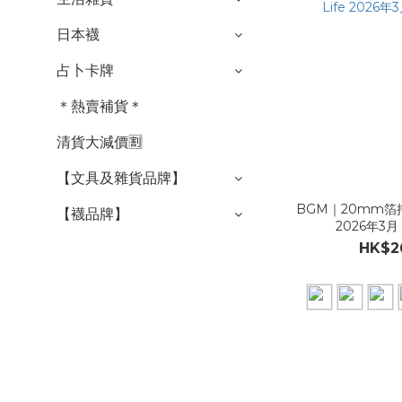
日本襪
占卜卡牌
＊熱賣補貨＊
清貨大減價🈹
【文具及雜貨品牌】
BGM｜20mm箔押
【襪品牌】
2026年3
HK$2