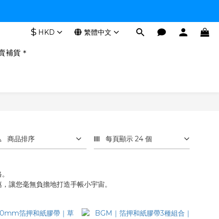
$
HKD
繁體中文
賣補貨＊
商品排序
每頁顯示 24 個
格。
惠，讓您毫無負擔地打造手帳小宇宙。