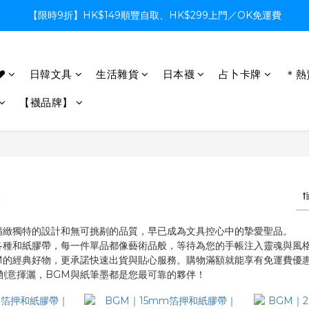
【限時9折】HK$149順豐自取、HK$299上門／OK免運費
【限時9折】HK$149順豐自取、HK$299上門／OK免運費
支付系統升級中，暫停信用卡支付至8月中，造成不便感謝諒解
♥
日韓文具
生活雜貨
日本襪
占卜卡牌
＊熱
【限時9折】HK$149順豐自取、HK$299上門／OK免運費
【襪品牌】
商品
精緻獨特的設計和無可挑剔的品質，早已成為文具控心中的摯愛聖品。
各種和紙膠帶，每一件單品都像藝術品般，等待為您的手帳注入靈魂與風
M的經典好物，更承諾快速出貨與貼心服務。購物滿額就能享有免運費優
創意揮灑，BGM與紙筆墨都是您最可靠的夥伴！