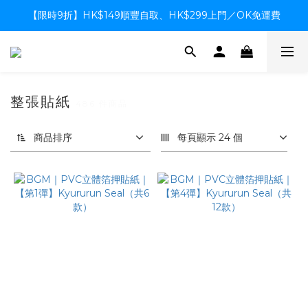
【限時9折】HK$149順豐自取、HK$299上門／OK免運費
【限時9折】HK$149順豐自取、HK$299上門／OK免運費
支付系統升級中，暫停信用卡支付至8月中，造成不便感謝諒解
【限時9折】HK$149順豐自取、HK$299上門／OK免運費
整張貼紙
486 件商品
商品排序
每頁顯示 24 個