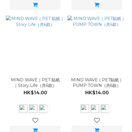
MIND WAVE｜PET 貼紙
MIND WAVE｜PET貼紙｜
｜Story Life（共6款）
PUMP TOWN（共6款）
HK$14.00
HK$14.00