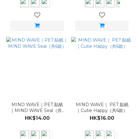
MIND WAVE｜PET 貼紙
MIND WAVE｜ PET 貼紙
｜MIND WAVE Seal（共6
｜Cutie Happy（共6款）
款）
HK$14.00
HK$16.00