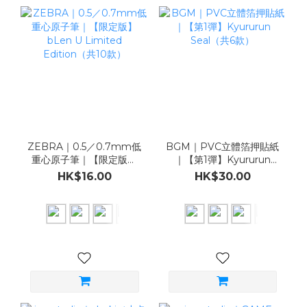
ZEBRA｜0.5／0.7mm低
BGM｜PVC立體箔押貼紙
重心原子筆｜【限定版】
｜【第1彈】Kyururun
bLen U Limited
Seal（共6款）
HK$16.00
HK$30.00
Edition（共10款）