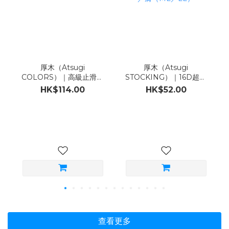
厚木（Atsugi
厚木（Atsugi
COLORS）｜高級止滑魚
STOCKING）｜16D超透
網紋大腿襪：黑／膚
氣Airy DRY連褲襪｜2足
HK$114.00
HK$52.00
（ML）
組｜黑／膚（ML／LL）
查看更多