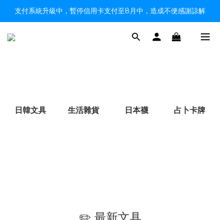
支付系統升級中，暫停信用卡支付至8月中，造成不便感謝諒解
【限時9折】HK$149順豐自取、HK$299上門／OK免運費
【限時9折】HK$149順豐自取、HK$299上門／OK免運費
日韓文具
生活雜貨
日本襪
占卜卡牌
✏️ 最新文具