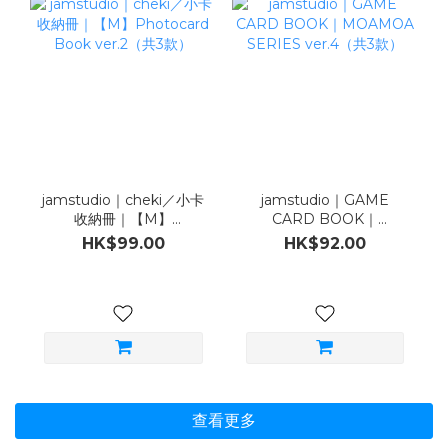
jamstudio｜cheki／小卡
jamstudio｜GAME
收納冊｜【M】
CARD BOOK｜
Photocard Book
MOAMOA SERIES
HK$99.00
HK$92.00
ver.2（共3款）
ver.4（共3款）
查看更多