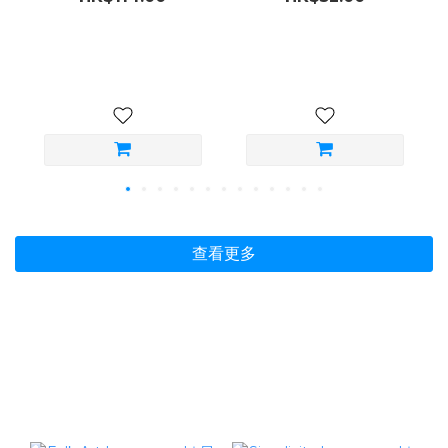
（ML）
組｜黑／膚（ML／LL）
查看更多