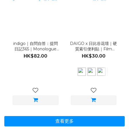
indigo｜自問自答：提問
DAIGO x 日比谷花壇｜硬
日記365｜Monologue
質索引便利貼｜Film
Question Diary（共2
Index Fusen（共6款）
HK$82.00
HK$30.00
款）
查看更多