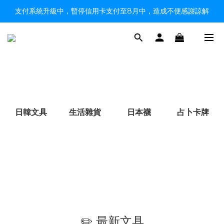
支付系統升級中，暫停信用卡支付至8月中，造成不便感謝諒解
【限時9折】HK$149順豐自取、HK$299上門／OK免運費
【限時9折】HK$149順豐自取、HK$299上門／OK免運費
日韓文具
生活雜貨
日本襪
占卜卡牌
✏️ 最新文具