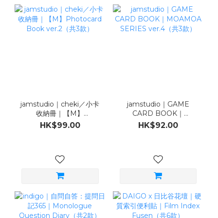
jamstudio｜cheki／小卡
jamstudio｜GAME
收納冊｜【M】
CARD BOOK｜
Photocard Book
MOAMOA SERIES
HK$99.00
HK$92.00
ver.2（共3款）
ver.4（共3款）