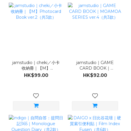
jamstudio｜cheki／小卡
jamstudio｜GAME
收納冊｜【M】
CARD BOOK｜
Photocard Book
MOAMOA SERIES
HK$99.00
HK$92.00
ver.2（共3款）
ver.4（共3款）