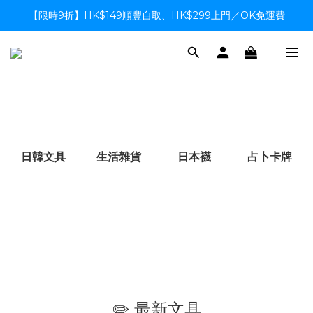
【限時9折】HK$149順豐自取、HK$299上門／OK免運費
【限時9折】HK$149順豐自取、HK$299上門／OK免運費
支付系統升級中，暫停信用卡支付至8月中，造成不便感謝諒解
【限時9折】HK$149順豐自取、HK$299上門／OK免運費
日韓文具
生活雜貨
日本襪
占卜卡牌
✏️ 最新文具