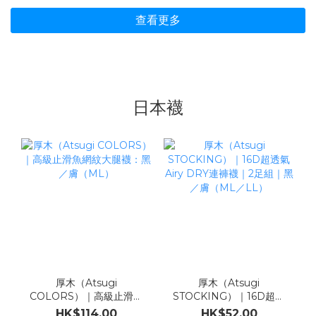
查看更多
日本襪
厚木（Atsugi
厚木（Atsugi
COLORS）｜高級止滑魚
STOCKING）｜16D超透
網紋大腿襪：黑／膚
氣Airy DRY連褲襪｜2足
HK$114.00
HK$52.00