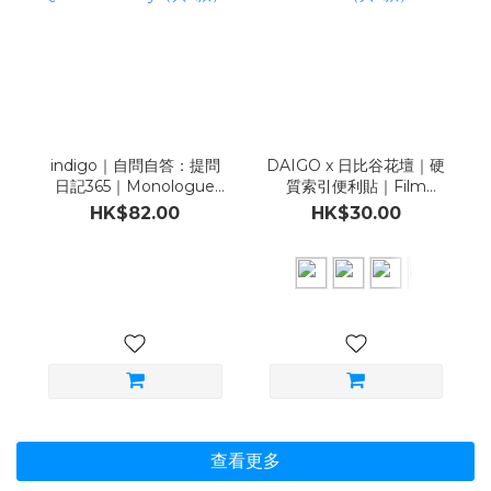
indigo｜自問自答：提問
DAIGO x 日比谷花壇｜硬
日記365｜Monologue
質索引便利貼｜Film
Question Diary（共2
Index Fusen（共6款）
HK$82.00
HK$30.00
款）
查看更多