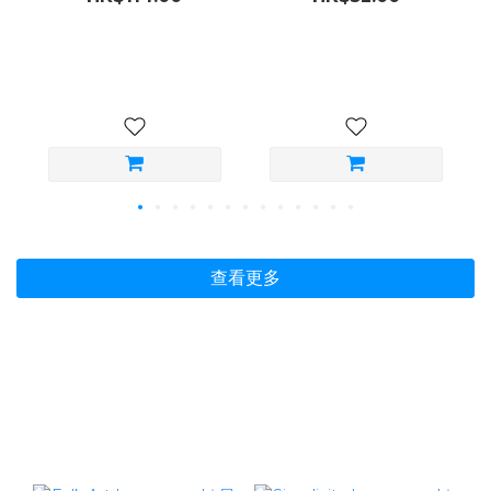
（ML）
組｜黑／膚（ML／LL）
查看更多