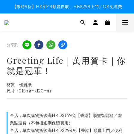
【限時9折】HK$149順豐自取、HK$299上門／OK免運費
【限時9折】HK$149順豐自取、HK$299上門／OK免運費
支付系統升級中，暫停信用卡支付至8月中，造成不便感謝諒解
【限時9折】HK$149順豐自取、HK$299上門／OK免運費
分享到
Greeting Life｜萬用賀卡｜你
就是冠軍！
材質：優質紙
尺寸：215mmx120mm
全店，單次購物折後滿HKD$149免【香港】順豐智能櫃／營
業點運費（不包括逾期保留費用）
全店，單次購物折後滿HKD$299免【香港】順豐上門／便利