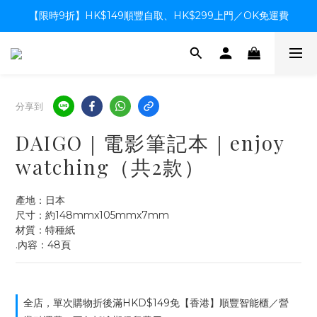
【限時9折】HK$149順豐自取、HK$299上門／OK免運費
【限時9折】HK$149順豐自取、HK$299上門／OK免運費
支付系統升級中，暫停信用卡支付至8月中，造成不便感謝諒解
【限時9折】HK$149順豐自取、HK$299上門／OK免運費
分享到
DAIGO｜電影筆記本｜enjoy
watching（共2款）
產地：日本
尺寸：約148mmx105mmx7mm
材質：特種紙
.內容：48頁
全店，單次購物折後滿HKD$149免【香港】順豐智能櫃／營