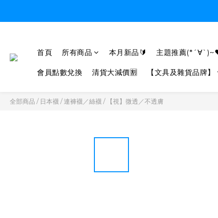
首頁
所有商品
本月新品🔰
主題推薦(*´∀`)~
會員點數兌換
清貨大減價🈹
【文具及雜貨品牌】
全部商品
/
日本襪
/
連褲襪／絲襪
/
【視】微透／不透膚