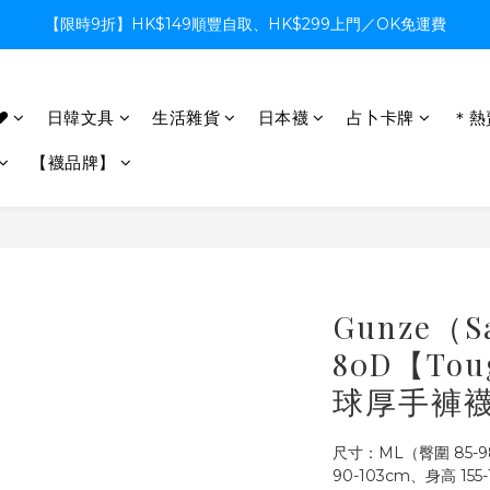
【限時9折】HK$149順豐自取、HK$299上門／OK免運費
【限時9折】HK$149順豐自取、HK$299上門／OK免運費
支付系統升級中，暫停信用卡支付至8月中，造成不便感謝諒解
♥
日韓文具
生活雜貨
日本襪
占卜卡牌
＊熱
【限時9折】HK$149順豐自取、HK$299上門／OK免運費
【襪品牌】
Gunze（S
80D【T
球厚手褲襪
尺寸：ML（臀圍 85-9
90-103cm、身高 155