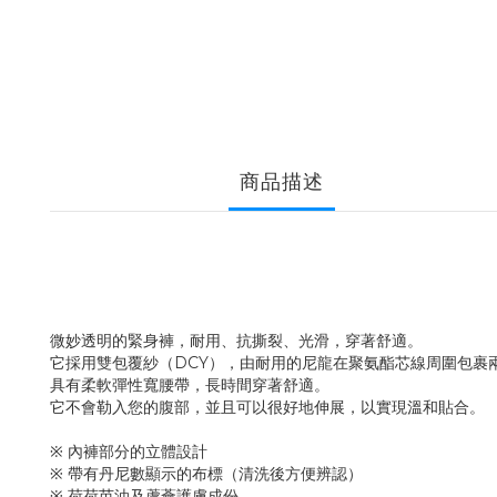
商品描述
微妙透明的緊身褲，耐用、抗撕裂、光滑，穿著舒適。
它採用雙包覆紗（DCY），由耐用的尼龍在聚氨酯芯線周圍包裹
具有柔軟彈性寬腰帶，長時間穿著舒適。
它不會勒入您的腹部，並且可以很好地伸展，以實現溫和貼合。
※ 內褲部分的立體設計
※ 帶有丹尼數顯示的布標（清洗後方便辨認）
※ 荷荷芭油及蘆薈護膚成份