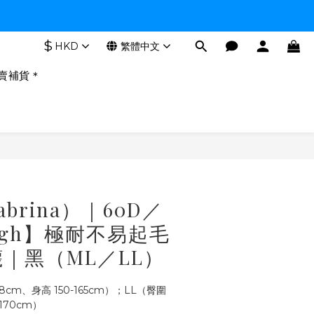
$
HKD
繁體中文
賣補貨＊
abrina）｜60D／
ough】極耐不易起毛
｜黑（ML／LL）
8cm、身高 150-165cm）；LL（臀圍 
-170cm）