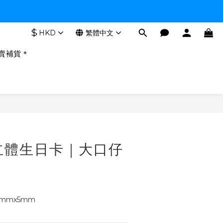
$
HKD
繁體中文
賣補貨＊
o｜立體生日卡｜大口仔
9mmx5mm