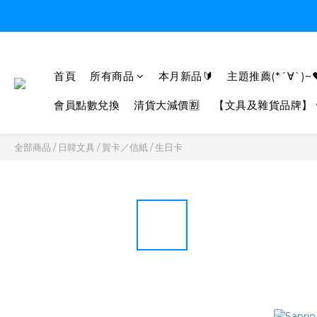
首頁
所有商品
本月新品🔰
主題推薦(*´∀`)~
會員點數兌換
清貨大減價🈹
【文具及雜貨品牌】
全部商品
/
日韓文具
/
賀卡／信紙
/
生日卡