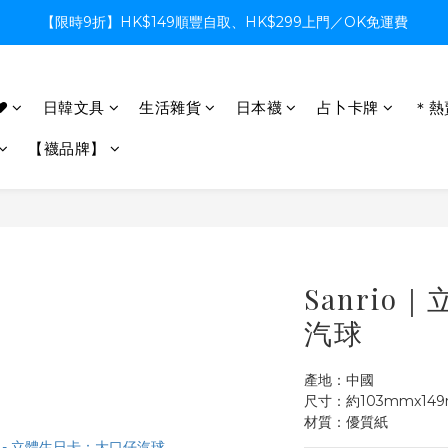
【限時9折】HK$149順豐自取、HK$299上門／OK免運費
【限時9折】HK$149順豐自取、HK$299上門／OK免運費
支付系統升級中，暫停信用卡支付至8月中，造成不便感謝諒解
♥
日韓文具
生活雜貨
日本襪
占卜卡牌
＊熱
【限時9折】HK$149順豐自取、HK$299上門／OK免運費
【襪品牌】
Sanri
汽球
產地：中國
尺寸：約103mmx14
材質：優質紙