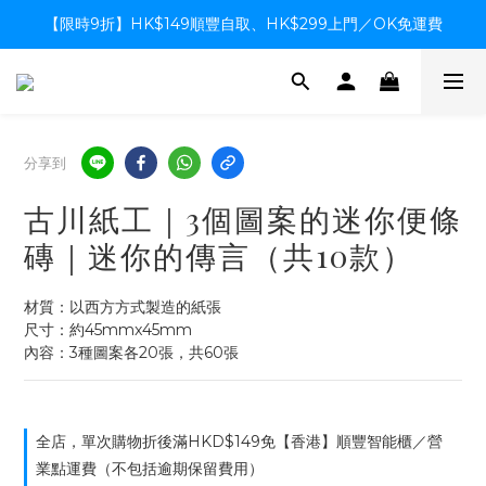
【限時9折】HK$149順豐自取、HK$299上門／OK免運費
【限時9折】HK$149順豐自取、HK$299上門／OK免運費
支付系統升級中，暫停信用卡支付至8月中，造成不便感謝諒解
【限時9折】HK$149順豐自取、HK$299上門／OK免運費
分享到
古川紙工｜3個圖案的迷你便條
磚｜迷你的傳言（共10款）
材質：以西方方式製造的紙張
尺寸：約45mmx45mm
內容：3種圖案各20張，共60張
全店，單次購物折後滿HKD$149免【香港】順豐智能櫃／營
業點運費（不包括逾期保留費用）