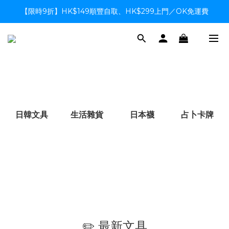
【限時9折】HK$149順豐自取、HK$299上門／OK免運費
【限時9折】HK$149順豐自取、HK$299上門／OK免運費
支付系統升級中，暫停信用卡支付至8月中，造成不便感謝諒解
【限時9折】HK$149順豐自取、HK$299上門／OK免運費
日韓文具
生活雜貨
日本襪
占卜卡牌
✏️ 最新文具