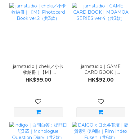
jamstudio｜cheki／小卡
jamstudio｜GAME
收納冊｜【M】
CARD BOOK｜
Photocard Book
MOAMOA SERIES
HK$99.00
HK$92.00
ver.2（共3款）
ver.4（共3款）