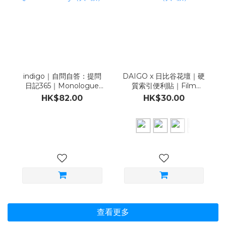
indigo｜自問自答：提問
DAIGO x 日比谷花壇｜硬
日記365｜Monologue
質索引便利貼｜Film
Question Diary（共2
Index Fusen（共6款）
HK$82.00
HK$30.00
款）
查看更多