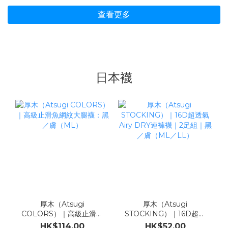
查看更多
日本襪
厚木（Atsugi
厚木（Atsugi
COLORS）｜高級止滑魚
STOCKING）｜16D超透
網紋大腿襪：黑／膚
氣Airy DRY連褲襪｜2足
HK$114.00
HK$52.00