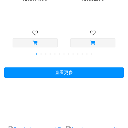
（ML）
組｜黑／膚（ML／LL）
查看更多