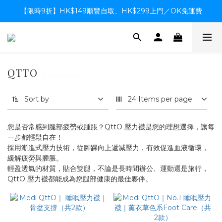
【限時9折】HK$149順豐自取、HK$299上門／OK免運費
【限時9折】HK$149順豐自取、HK$299上門／OK免運費
支付系統升級中，暫停信用卡支付至8月中，造成不便感謝諒解
【限時9折】HK$149順豐自取、HK$299上門／OK免運費
QTTO
2 products
Sort by
24 Items per page
您是否常感到腿部疲勞或腫脹？
QttO 壓力襪是您的理想選擇，讓每
一步都輕鬆自在！
採用漸進式壓力技術，從腳踝向上遞減壓力，有效促進血液循環，
緩解疲勞與腫脹。
輕盈透氣的材質，貼合雙腿，不論是長時間辦公、運動還是旅行，
QttO 壓力襪都能成為您腿部健康的最佳夥伴。