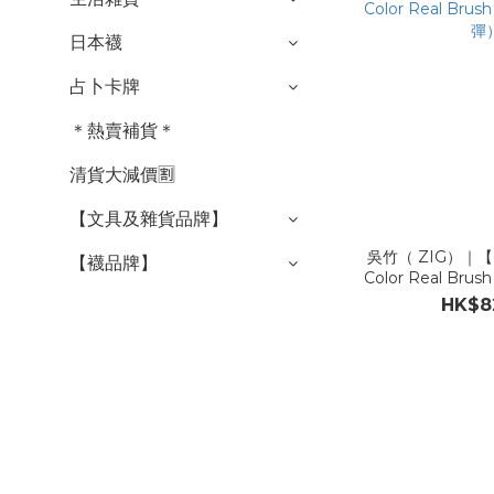
日本襪
占卜卡牌
＊熱賣補貨＊
清貨大減價🈹
【文具及雜貨品牌】
吳竹（ ZIG）｜【
【襪品牌】
Color Real B
彈
HK$8