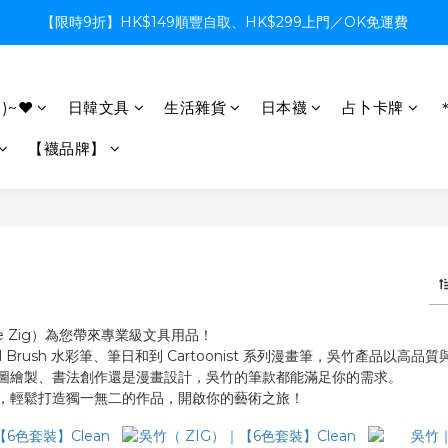
【限時9折】HK$149順豐自取、HK$299上門／OK免運費
【限時9折】HK$149順豐自取、HK$299上門／OK免運費
支付系統升級中，暫停信用卡支付至8月中，造成不便感謝諒解
)~♥
日韓文具
生活雜貨
日本襪
占卜卡牌
【限時9折】HK$149順豐自取、HK$299上門／OK免運費
【襪品牌】
ts
ke Zig）為您帶來專業級文具用品！
r Real Brush 水彩筆、筆日和到 Cartoonist 系列漫畫筆，吳竹
圖繪製、書法創作還是漫畫設計，吳竹的筆款都能滿足你的需求。
，輕鬆打造獨一無二的作品，開啟你的藝術之旅！