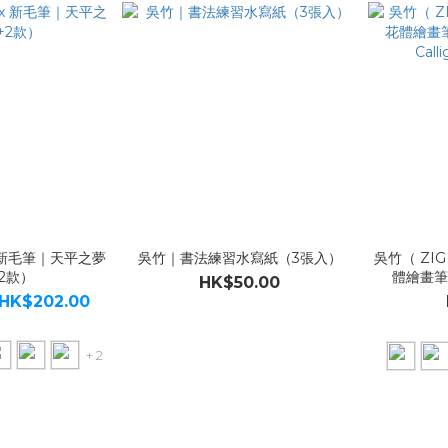
 新毛筆｜天平之夢
吳竹｜書法練習水寫紙（3張入）
吳竹（ ZI
2款）
體繪畫筆｜
HK$50.00
Cal
 HK$202.00
+ 2