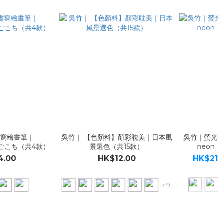
書寫繪畫筆｜
吳竹｜ 【色顏料】顏彩耽美｜日本風
吳竹｜螢光色
 筆ごこち（共4款）
景選色（共15款）
neo
4.00
HK$12.00
HK$21
+ 9