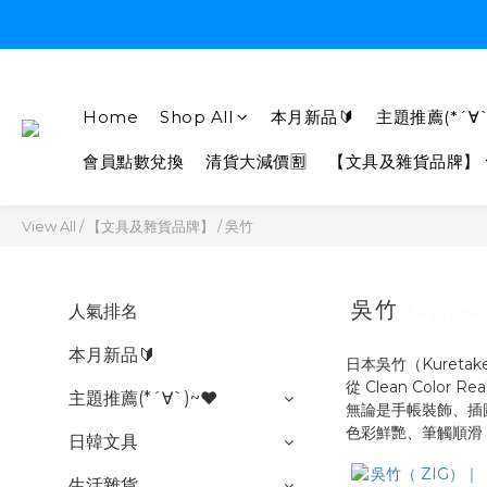
Home
Shop All
本月新品🔰
主題推薦(*´∀`
會員點數兌換
清貨大減價🈹
【文具及雜貨品牌】
View All
/
【文具及雜貨品牌】
/
吳竹
吳竹
人氣排名
36 produc
本月新品🔰
日本吳竹（Kureta
從 Clean Colo
主題推薦(*´∀`)~♥
無論是手帳裝飾、插
色彩鮮艷、筆觸順滑
日韓文具
生活雜貨