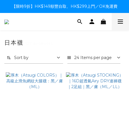
【限時9折】HK$149順豐自取、HK$299上門／OK免運費
【限時9折】HK$149順豐自取、HK$299上門／OK免運費
支付系統升級中，暫停信用卡支付至8月中，造成不便感謝諒解
【限時9折】HK$149順豐自取、HK$299上門／OK免運費
日本襪
127 products
Sort by
24 Items per page