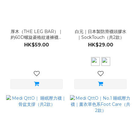
厚木（THE LEG BAR）｜
白元｜日本製防滑襪頭膠水
約60D螺旋菱格紋連褲襪｜
｜SockTouch（共2款）
黑／深灰（ML／LL）
HK$59.00
HK$29.00