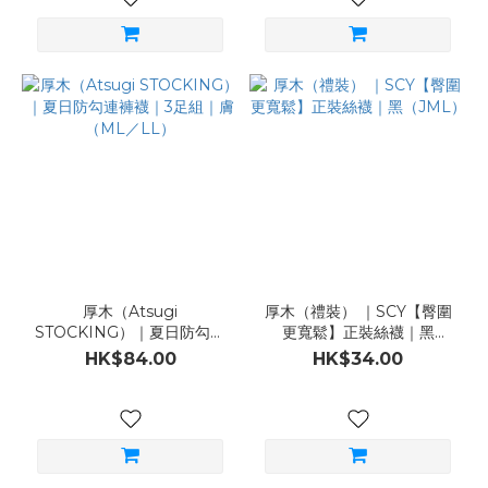
厚木（Atsugi
厚木（禮裝） ｜SCY【臀圍
STOCKING）｜夏日防勾連
更寬鬆】正裝絲襪｜黑
褲襪｜3足組｜膚（ML／
（JML）
HK$84.00
HK$34.00
LL）