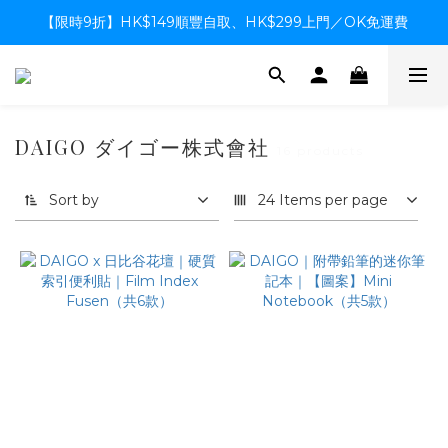
【限時9折】HK$149順豐自取、HK$299上門／OK免運費
【限時9折】HK$149順豐自取、HK$299上門／OK免運費
支付系統升級中，暫停信用卡支付至8月中，造成不便感謝諒解
【限時9折】HK$149順豐自取、HK$299上門／OK免運費
DAIGO ダイゴー株式會社
16 products
Sort by
24 Items per page