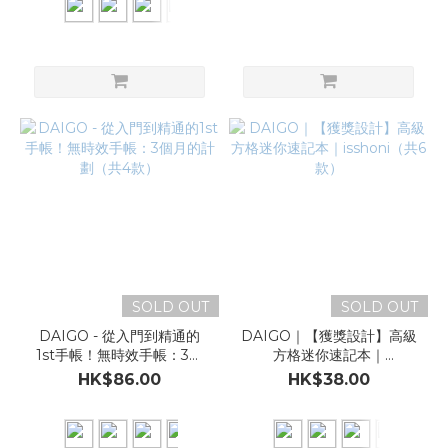
SOLD OUT
SOLD OUT
DAIGO - 從入門到精通的
DAIGO｜【獲獎設計】高級
1st手帳！無時效手帳：3個
方格迷你速記本｜
月的計劃（共4款）
isshoni（共6款）
HK$86.00
HK$38.00