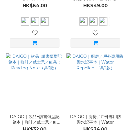
無壓力的每日記事（共6款）
HK$64.00
HK$49.00
DAIGO｜飲品+讀書薄型記
DAIGO｜廚房／戶外專用防
錄本｜咖啡／威士忌／紅
潑水記事本｜Water
茶：Reading Note（共3
Repellent（共2款）
HK$32.00
HK$34.00