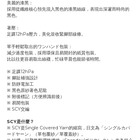
美麗的漆黑：
採用從纖維核心預先混入黑色的漆黑絲線，表現出深邃而時尚的
黑色。
著壓：
足踝12hPa壓力，美化並收緊腳部線條。
單手輕鬆取出的ワンハンド包裝：
減少過度包裝，採用環保且易開封的紙質包裝。
比以往更容易取出絲襪，忙碌早晨也能節省時間。
※ 足踝12hPa
※ 腳趾補強設計
※ 防靜電加工
※ 黑色原紗著色尼龍
※ 附後標記（方便辨識前後）
※ 易開包裝
※ SCY交編
SCY是什麼？
※ SCY是Single Covered Yarn的縮寫，日文為「シングルカバ
ードヤーン」（單包覆紗／單覆蓋紗）。