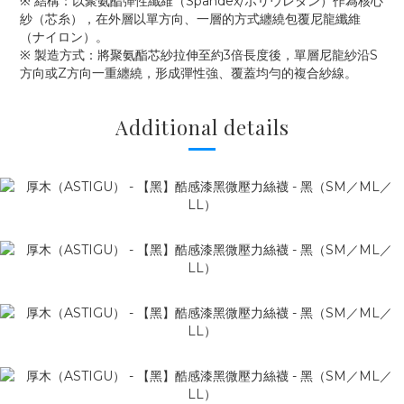
※ 結構：以聚氨酯彈性纖維（Spandex/ポリウレタン）作為核心
紗（芯糸），在外層以單方向、一層的方式纏繞包覆尼龍纖維
（ナイロン）。
※ 製造方式：將聚氨酯芯紗拉伸至約3倍長度後，單層尼龍紗沿S
方向或Z方向一重纏繞，形成彈性強、覆蓋均勻的複合紗線。
Additional details