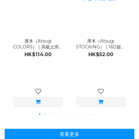
厚木（Atsugi
厚木（Atsugi
COLORS）｜高級止滑魚
STOCKING）｜16D超透
網紋大腿襪：黑／膚
氣Airy DRY連褲襪｜2足
HK$114.00
HK$52.00
（ML）
組｜黑／膚（ML／LL）
查看更多