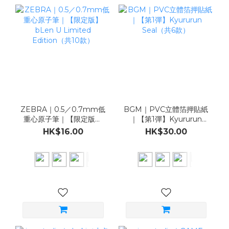
ZEBRA｜0.5／0.7mm低
BGM｜PVC立體箔押貼紙
重心原子筆｜【限定版】
｜【第1彈】Kyururun
bLen U Limited
Seal（共6款）
HK$16.00
HK$30.00
Edition（共10款）