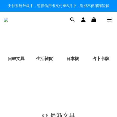
支付系統升級中，暫停信用卡支付至8月中，造成不便感謝諒解
【限時9折】HK$149順豐自取、HK$299上門／OK免運費
【限時9折】HK$149順豐自取、HK$299上門／OK免運費
日韓文具
生活雜貨
日本襪
占卜卡牌
✏️ 最新文具