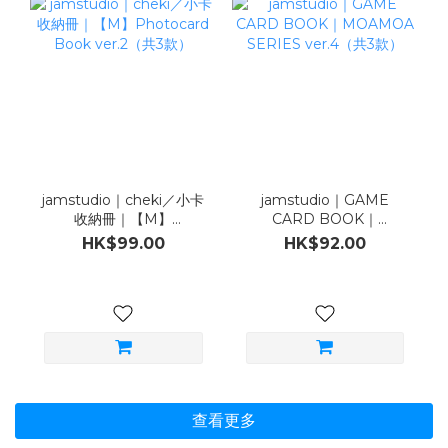
jamstudio｜cheki／小卡
jamstudio｜GAME
收納冊｜【M】
CARD BOOK｜
Photocard Book
MOAMOA SERIES
HK$99.00
HK$92.00
ver.2（共3款）
ver.4（共3款）
查看更多