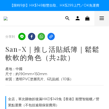
【限時9折】HK$149順豐自取、HK$299上門／OK免運費
【限時9折】HK$149順豐自取、HK$299上門／OK免運費
支付系統升級中，暫停信用卡支付至8月中，造成不便感謝諒解
【限時9折】HK$149順豐自取、HK$299上門／OK免運費
分享到
San-X｜推し活貼紙簿｜鬆鬆
軟軟的角色（共2款）
產地：中國
尺寸：約190mm×150mm
材質：透明PVC塗層亮片、6孔貼紙（10張）
全店，單次購物折後滿HKD$149免【香港】順豐智能櫃／營
業點運費（不包括逾期保留費用）