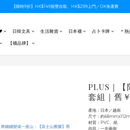
【限時9折】HK$149順豐自取、HK$299上門／OK免運費
【限時9折】HK$149順豐自取、HK$299上門／OK免運費
支付系統升級中，暫停信用卡支付至8月中，造成不便感謝諒解
♥
日韓文具
生活雜貨
日本襪
占卜卡牌
＊熱
【限時9折】HK$149順豐自取、HK$299上門／OK免運費
【襪品牌】
PLUS｜
套組｜舊￥
產地：日本／越南
尺寸：約68mmx112
材質：PVC、紙
內容：一盒兩個