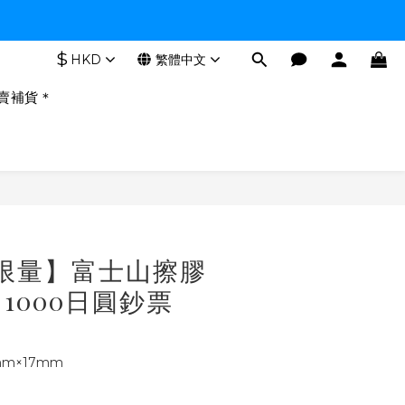
$
HKD
繁體中文
賣補貨＊
立即購買
【限量】富士山擦膠
1000日圓鈔票
mm×17mm