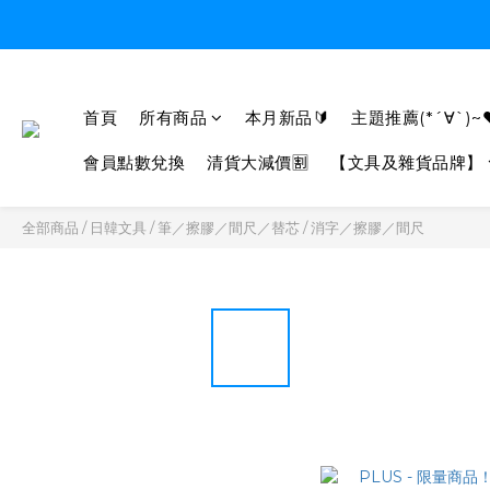
首頁
所有商品
本月新品🔰
主題推薦(*´∀`)~
會員點數兌換
清貨大減價🈹
【文具及雜貨品牌】
全部商品
/
日韓文具
/
筆／擦膠／間尺／替芯
/
消字／擦膠／間尺