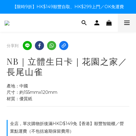
【限時9折】HK$149順豐自取、HK$299上門／OK免運費
【限時9折】HK$149順豐自取、HK$299上門／OK免運費
支付系統升級中，暫停信用卡支付至8月中，造成不便感謝諒解
【限時9折】HK$149順豐自取、HK$299上門／OK免運費
分享到
NB｜立體生日卡｜花園之家／
長尾山雀
產地：中國
尺寸：約155mmx120mm
材質：優質紙
全店，單次購物折後滿HKD$149免【香港】順豐智能櫃／營
業點運費（不包括逾期保留費用）