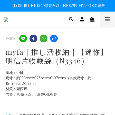
【限時9折】HK$149順豐自取、HK$299上門／OK免運費
【限時9折】HK$149順豐自取、HK$299上門／OK免運費
支付系統升級中，暫停信用卡支付至8月中，造成不便感謝諒解
【限時9折】HK$149順豐自取、HK$299上門／OK免運費
分享到
myfa｜推し活收納｜【迷你】
明信片收藏袋（N3346）
產地：中國
尺寸：約156mmx123mmx0.07mm（有效尺寸：約
151mmx104mm）
材質：聚丙烯
內容：10張（2孔，迷你6孔相容）