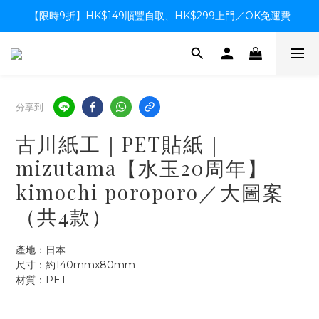
【限時9折】HK$149順豐自取、HK$299上門／OK免運費
【限時9折】HK$149順豐自取、HK$299上門／OK免運費
支付系統升級中，暫停信用卡支付至8月中，造成不便感謝諒解
【限時9折】HK$149順豐自取、HK$299上門／OK免運費
分享到
古川紙工｜PET貼紙｜
mizutama【水玉20周年】
kimochi poroporo／大圖案
（共4款）
產地：日本
尺寸：約140mmx80mm
材質：PET