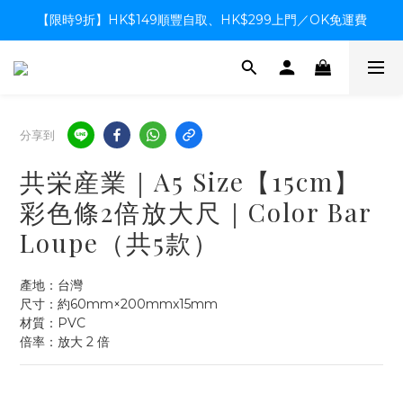
【限時9折】HK$149順豐自取、HK$299上門／OK免運費
【限時9折】HK$149順豐自取、HK$299上門／OK免運費
支付系統升級中，暫停信用卡支付至8月中，造成不便感謝諒解
【限時9折】HK$149順豐自取、HK$299上門／OK免運費
分享到
共栄産業｜A5 Size【15cm】
彩色條2倍放大尺｜Color Bar
Loupe（共5款）
產地：台灣
尺寸：約60mm×200mmx15mm
材質：PVC
倍率：放大 2 倍