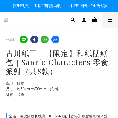
【限時9折】HK$149順豐自取、HK$299上門／OK免運費
【限時9折】HK$149順豐自取、HK$299上門／OK免運費
支付系統升級中，暫停信用卡支付至8月中，造成不便感謝諒解
【限時9折】HK$149順豐自取、HK$299上門／OK免運費
分享到
古川紙工｜【限定】和紙貼紙
包｜Sanrio Characters 零食
派對（共8款）
產地：日本
尺寸：約30mmx30mm（每件）
材質：和紙
全店，單次購物折後滿HKD$149免【香港】順豐智能櫃／營