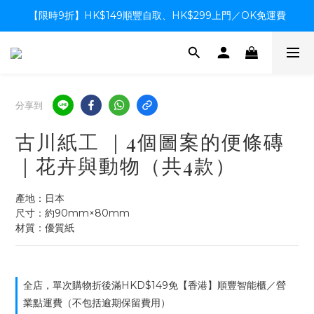
【限時9折】HK$149順豐自取、HK$299上門／OK免運費
【限時9折】HK$149順豐自取、HK$299上門／OK免運費
支付系統升級中，暫停信用卡支付至8月中，造成不便感謝諒解
【限時9折】HK$149順豐自取、HK$299上門／OK免運費
分享到
古川紙工 ｜4個圖案的便條磚
｜花卉與動物（共4款）
產地：日本
尺寸：約90mm×80mm 
材質：優質紙
全店，單次購物折後滿HKD$149免【香港】順豐智能櫃／營
業點運費（不包括逾期保留費用）