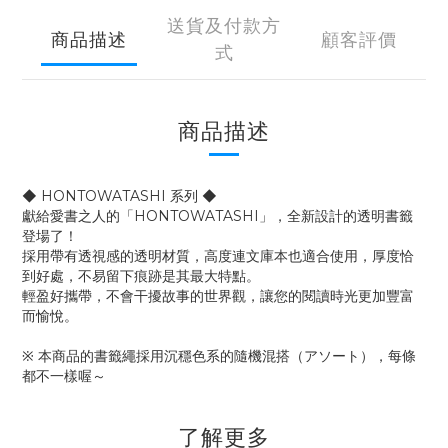
送貨及付款方
商品描述
顧客評價
式
商品描述
◆ HONTOWATASHI 系列 ◆
獻給愛書之人的「HONTOWATASHI」，全新設計的透明書籤
登場了！
採用帶有透視感的透明材質，高度連文庫本也適合使用，厚度恰
到好處，不易留下痕跡是其最大特點。
輕盈好攜帶，不會干擾故事的世界觀，讓您的閱讀時光更加豐富
而愉悅。
※ 本商品的書籤繩採用沉穩色系的隨機混搭（アソート），每條
都不一樣喔～
了解更多