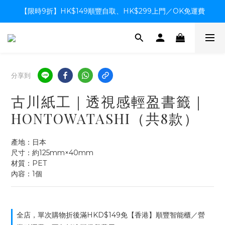
【限時9折】HK$149順豐自取、HK$299上門／OK免運費
【限時9折】HK$149順豐自取、HK$299上門／OK免運費
支付系統升級中，暫停信用卡支付至8月中，造成不便感謝諒解
【限時9折】HK$149順豐自取、HK$299上門／OK免運費
分享到
古川紙工｜透視感輕盈書籤｜
HONTOWATASHI（共8款）
產地：日本
尺寸：約125mm×40mm
材質：PET
內容：1個
全店，單次購物折後滿HKD$149免【香港】順豐智能櫃／營