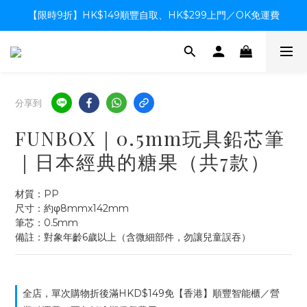
【限時9折】HK$149順豐自取、HK$299上門／OK免運費
【限時9折】HK$149順豐自取、HK$299上門／OK免運費
支付系統升級中，暫停信用卡支付至8月中，造成不便感謝諒解
【限時9折】HK$149順豐自取、HK$299上門／OK免運費
分享到
FUNBOX｜0.5mm玩具鉛芯筆
｜日本經典的糖果（共7款）
材質：PP
尺寸：約φ8mmx142mm
筆芯：0.5mm
備註：對象年齡6歲以上（含微細部件，勿讓兒童誤吞）
全店，單次購物折後滿HKD$149免【香港】順豐智能櫃／營