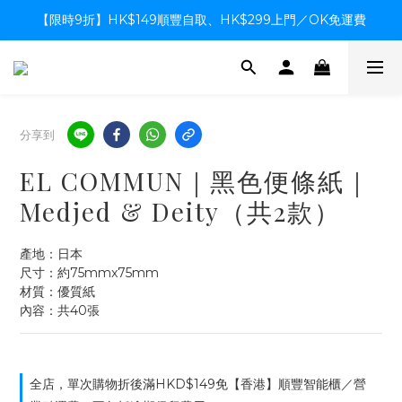
【限時9折】HK$149順豐自取、HK$299上門／OK免運費
【限時9折】HK$149順豐自取、HK$299上門／OK免運費
支付系統升級中，暫停信用卡支付至8月中，造成不便感謝諒解
【限時9折】HK$149順豐自取、HK$299上門／OK免運費
分享到
EL COMMUN｜黑色便條紙｜
Medjed & Deity（共2款）
產地：日本
尺寸：約75mmx75mm
材質：優質紙
內容：共40張
全店，單次購物折後滿HKD$149免【香港】順豐智能櫃／營