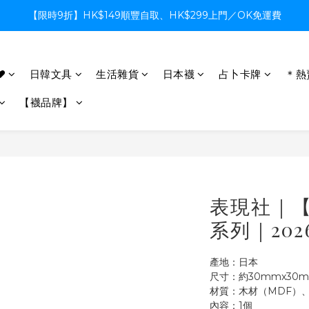
【限時9折】HK$149順豐自取、HK$299上門／OK免運費
【限時9折】HK$149順豐自取、HK$299上門／OK免運費
支付系統升級中，暫停信用卡支付至8月中，造成不便感謝諒解
♥
日韓文具
生活雜貨
日本襪
占卜卡牌
＊熱
【限時9折】HK$149順豐自取、HK$299上門／OK免運費
【襪品牌】
表現社｜【S
系列｜20
產地：日本
尺寸：約30mmx30m
材質：木材（MDF）
內容：1個