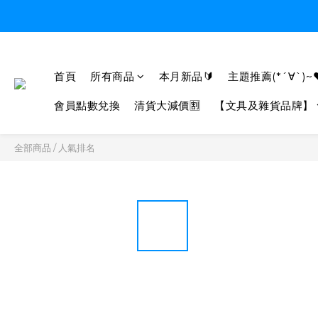
首頁
所有商品
本月新品🔰
主題推薦(*´∀`)~
會員點數兌換
清貨大減價🈹
【文具及雜貨品牌】
全部商品
/
人氣排名