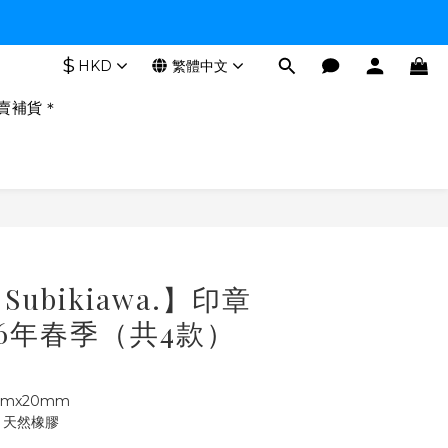
$
HKD
繁體中文
賣補貨＊
立即購買
ubikiawa.】印章
26年春季（共4款）
mx20mm
、天然橡膠