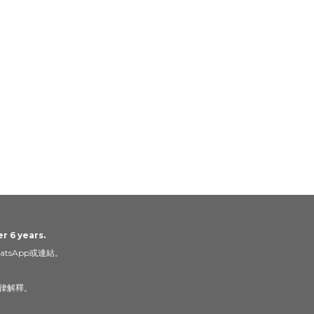
r 6 years.
tsApp或連結。
律解釋。