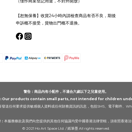
（僅作商業登記用途，不對外開放）
【恕無保養】收貨24小時內請檢查商品有否不良，期後
申訴概不接受，貨物出門概不退換。
警告：商品內有小配件，不適合六歲以下之兒童使用。
Our products contain small parts, not intended for children unde
發送任何要求提供敏感個人資料或任何財務資訊的訊息，包括SMS、電子郵件、Wha
律：
本服務條款及我們向您提供的其他任何協議均受中國香港法律管轄，須依照香港法
© 2021 Ho Art Space Ltd. / 紙筆墨 All rights reserved.