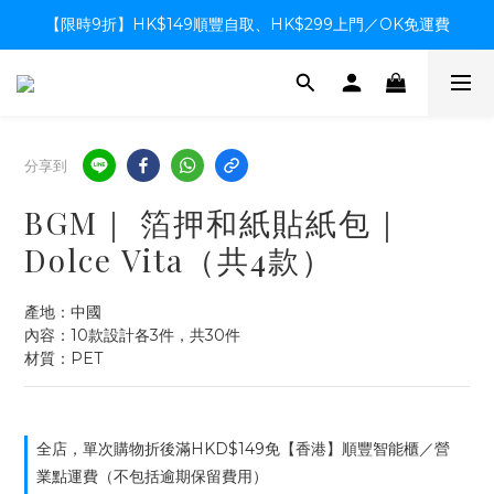
【限時9折】HK$149順豐自取、HK$299上門／OK免運費
【限時9折】HK$149順豐自取、HK$299上門／OK免運費
支付系統升級中，暫停信用卡支付至8月中，造成不便感謝諒解
【限時9折】HK$149順豐自取、HK$299上門／OK免運費
分享到
BGM｜ 箔押和紙貼紙包｜
Dolce Vita（共4款）
產地：中國
內容：10款設計各3件，共30件
材質：PET
全店，單次購物折後滿HKD$149免【香港】順豐智能櫃／營
業點運費（不包括逾期保留費用）