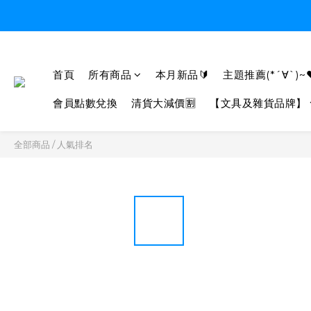
首頁
所有商品
本月新品🔰
主題推薦(*´∀`)~
會員點數兌換
清貨大減價🈹
【文具及雜貨品牌】
全部商品
/
人氣排名