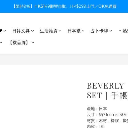
【限時9折】HK$149順豐自取、HK$299上門／OK免運費
【限時9折】HK$149順豐自取、HK$299上門／OK免運費
支付系統升級中，暫停信用卡支付至8月中，造成不便感謝諒解
♥
日韓文具
生活雜貨
日本襪
占卜卡牌
＊熱
【限時9折】HK$149順豐自取、HK$299上門／OK免運費
【襪品牌】
BEVERL
SET｜手
產地：日本
尺寸：約71mm×13
材質：木材、橡膠、聚氨
內容：1組