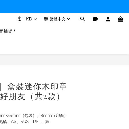
$
HKD
繁體中文
賣補貨＊
立即購買
Y｜ 盒裝迷你木印章
帳好朋友（共2款）
0mmx35mm（包裝）、9mm（印面）
酯、AS、SUS、PET、紙