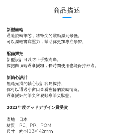
商品描述
新型齒輪
通過旋轉筆芯，將筆尖的震動減到最低。
可以減輕書寫壓力，幫助你更加專注學習。
配備握把
新型設計可以防止手指疼痛。
握把向頂端逐漸變粗，長時間使用也能保持舒適。
新軸心設計
無縫光滑的軸心設計容易握持。
你可以通過小窗口查看齒輪的旋轉情況。
逐漸變細的筆尖容易觀察筆尖狀態。
2023年度グッドデザイン賞受賞
產地：日本
材質：PC、PP、POM
尺寸：約Φ10.3×142mm