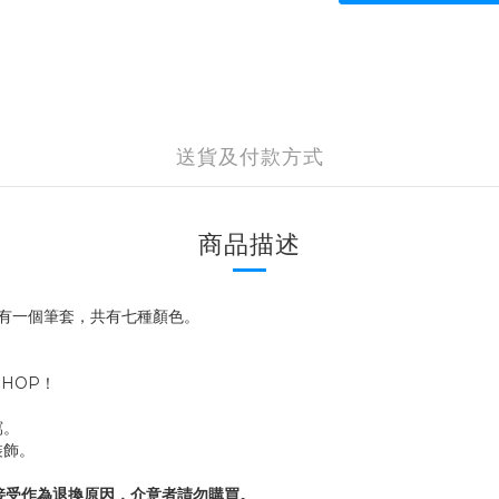
送貨及付款方式
商品描述
配有一個筆套，共有七種顏色。
HOP！
寫。
裝飾。
接受作為退換原因，介意者請勿購買。