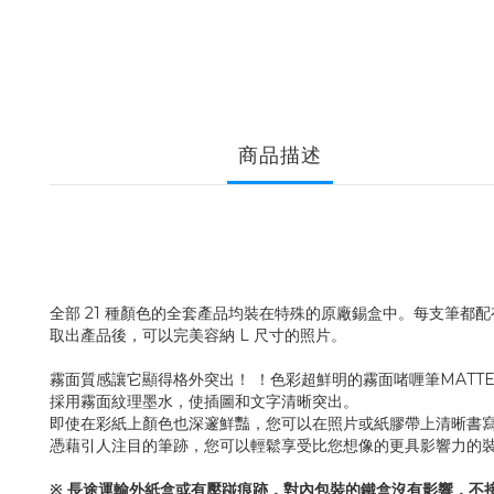
商品描述
全部 21 種顏色的全套產品均裝在特殊的原廠錫盒中。每支筆都
取出產品後，可以完美容納 L 尺寸的照片。
霧面質感讓它顯得格外突出！ ！色彩超鮮明的霧面啫喱筆MATTE
採用霧面紋理墨水，使插圖和文字清晰突出。
即使在彩紙上顏色也深邃鮮豔，您可以在照片或紙膠帶上清晰書
憑藉引人注目的筆跡，您可以輕鬆享受比您想像的更具影響力的
※ 長途運輸外紙盒或有壓踫痕跡，對內包裝的鐵盒沒有影響，不