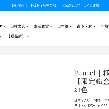
【限時9折】HK$149順豐自取、HK$299上門／OK免運費
【限時9折】HK$149順豐自取、HK$299上門／OK免運費
支付系統升級中，暫停信用卡支付至8月中，造成不便感謝諒解
♥
日韓文具
生活雜貨
日本襪
占卜卡牌
＊熱
【限時9折】HK$149順豐自取、HK$299上門／OK免運費
【襪品牌】
Pentel
【限定鐵盒
21色
材質：AS 、PET 、
尺寸：約123mm×15