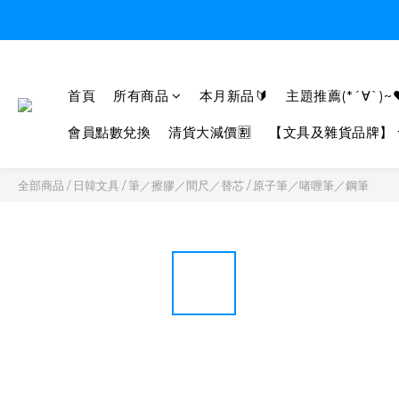
首頁
所有商品
本月新品🔰
主題推薦(*´∀`)~
會員點數兌換
清貨大減價🈹
【文具及雜貨品牌】
全部商品
/
日韓文具
/
筆／擦膠／間尺／替芯
/
原子筆／啫喱筆／鋼筆