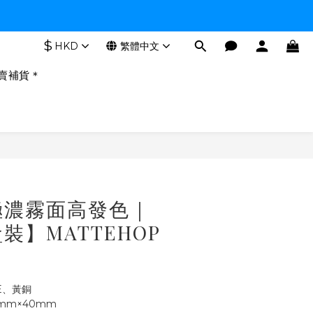
$
HKD
繁體中文
賣補貨＊
｜極濃霧面高發色｜
裝】MATTEHOP
PE、黃銅
9mm×40mm