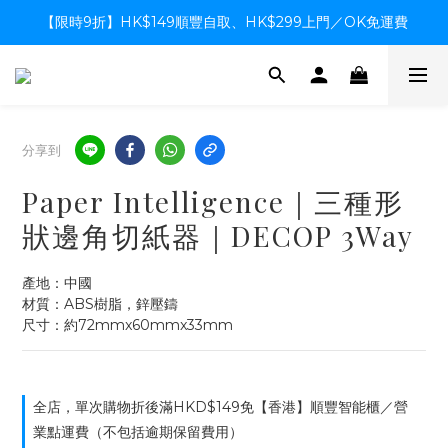
【限時9折】HK$149順豐自取、HK$299上門／OK免運費
【限時9折】HK$149順豐自取、HK$299上門／OK免運費
支付系統升級中，暫停信用卡支付至8月中，造成不便感謝諒解
【限時9折】HK$149順豐自取、HK$299上門／OK免運費
分享到
Paper Intelligence｜三種形
狀邊角切紙器｜DECOP 3Way
產地：中國
材質：ABS樹脂，鋅壓鑄
尺寸：約72mmx60mmx33mm
全店，單次購物折後滿HKD$149免【香港】順豐智能櫃／營
業點運費（不包括逾期保留費用）