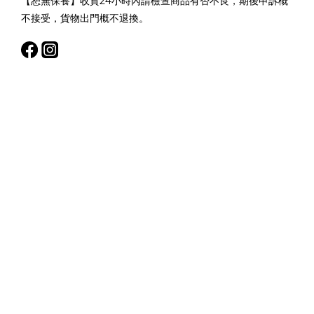
【恕無保養】收貨24小時內請檢查商品有否不良，期後申訴概
不接受，貨物出門概不退換。