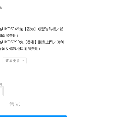
固
HKD$149免【香港】順豐智能櫃／營
期保留費用）
HKD$299免【香港】順豐上門／便利
保留及偏遠地區附加費用）
查看更多
偶
售完