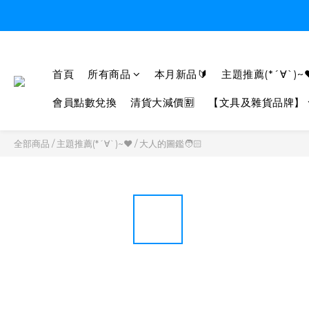
首頁
所有商品
本月新品🔰
主題推薦(*´∀`)~
會員點數兌換
清貨大減價🈹
【文具及雜貨品牌】
全部商品
/
主題推薦(*´∀`)~♥
/
大人的圖鑑🧑🏻