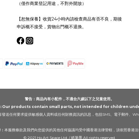
（僅作商業登記用途，不對外開放）
【恕無保養】收貨24小時內請檢查商品有否不良，期後
申訴概不接受，貨物出門概不退換。
警告：商品內有小配件，不適合六歲以下之兒童使用。
Our products contain small parts, not intended for children unde
發送任何要求提供敏感個人資料或任何財務資訊的訊息，包括SMS、電子郵件、Wha
律：
本服務條款及我們向您提供的其他任何協議均受中國香港法律管轄，須依照香港法
© 2021 Ho Art Space Ltd. / 紙筆墨 All rights reserved.