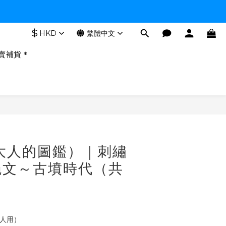
$
HKD
繁體中文
賣補貨＊
（大人的圖鑑）｜刺繡
繩文～古墳時代（共
婦人用）