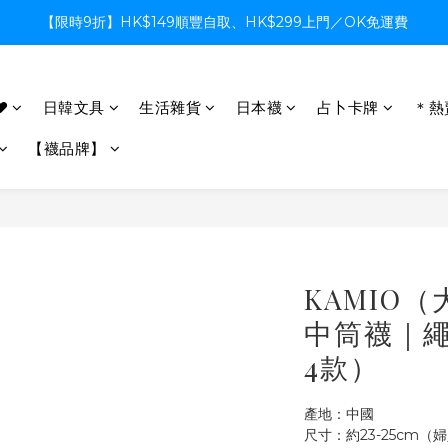
【限時9折】HK$149順豐自取、HK$299上門／OK免運費
【限時9折】HK$149順豐自取、HK$299上門／OK免運費
支付系統升級中，暫停信用卡支付至8月中，造成不便感謝諒解
♥
日韓文具
生活雜貨
日本襪
占卜卡牌
＊熱
【限時9折】HK$149順豐自取、HK$299上門／OK免運費
【襪品牌】
KAMIO
中筒襪｜
4款）
產地：中國
尺寸：約23-25cm（