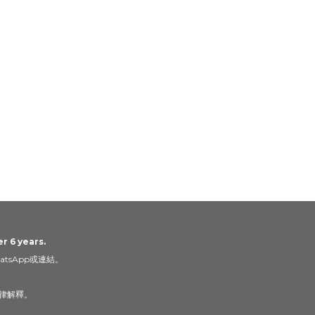
r 6 years.
tsApp或連結。
律解釋。