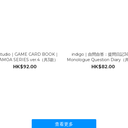
studio｜GAME CARD BOOK｜
indigo｜自問自答：提問日記3
AMOA SERIES ver.4（共3款）
Monologue Question Diary
HK$92.00
HK$82.00
查看更多