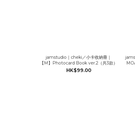
jamstudio｜cheki／小卡收納冊｜
jam
【M】Photocard Book ver.2（共3款）
MO
HK$99.00