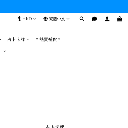
$
HKD
繁體中文
占卜卡牌
＊熱賣補貨＊
】
占卜卡牌