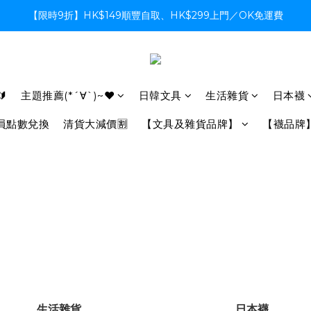
【限時9折】HK$149順豐自取、HK$299上門／OK免運費
【限時9折】HK$149順豐自取、HK$299上門／OK免運費
支付系統升級中，暫停信用卡支付至8月中，造成不便感謝諒解
【限時9折】HK$149順豐自取、HK$299上門／OK免運費

主題推薦(*´∀`)~♥
日韓文具
生活雜貨
日本襪
員點數兌換
清貨大減價🈹
【文具及雜貨品牌】
【襪品牌
生活雜貨
日本襪