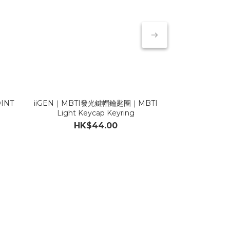
INT
iiGEN｜MBTI發光鍵帽鑰匙圈｜MBTI
ENSKY｜【第3
Light Keycap Keyring
ch
HK$44.00
HK