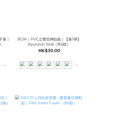
原子筆｜
BGM｜PVC立體箔押貼紙｜【第1彈】
d
Kyururun Seal（共6款）
HK$30.00
+ 4
+ 2