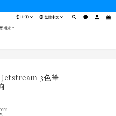
$
HKD
繁體中文
賣補貨＊
Jetstream 3色筆
狗
2mm
色