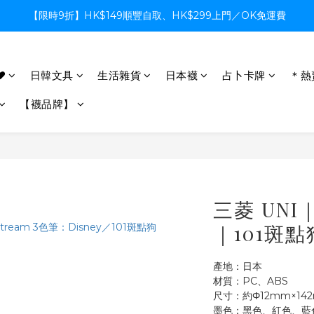
【限時9折】HK$149順豐自取、HK$299上門／OK免運費
【限時9折】HK$149順豐自取、HK$299上門／OK免運費
支付系統升級中，暫停信用卡支付至8月中，造成不便感謝諒解
♥
日韓文具
生活雜貨
日本襪
占卜卡牌
＊熱
【限時9折】HK$149順豐自取、HK$299上門／OK免運費
【襪品牌】
三菱 UNI｜
｜101斑點
產地：日本
材質：PC、ABS
尺寸：約Φ12mm×14
墨色：黑色、紅色、藍