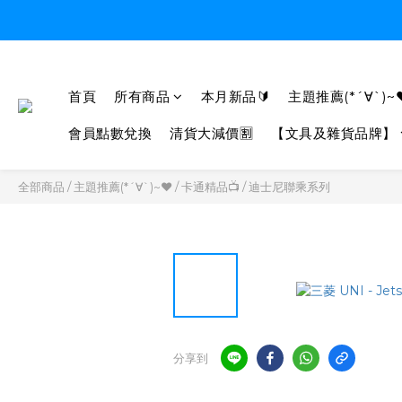
首頁
所有商品
本月新品🔰
主題推薦(*´∀`)~
會員點數兌換
清貨大減價🈹
【文具及雜貨品牌】
全部商品
/
主題推薦(*´∀`)~♥
/
卡通精品📺
/
迪士尼聯乘系列
分享到