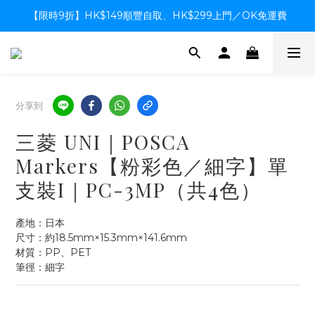
【限時9折】HK$149順豐自取、HK$299上門／OK免運費
【限時9折】HK$149順豐自取、HK$299上門／OK免運費
支付系統升級中，暫停信用卡支付至8月中，造成不便感謝諒解
【限時9折】HK$149順豐自取、HK$299上門／OK免運費
分享到
三菱 UNI｜POSCA
Markers【粉彩色／細字】單
支裝I｜PC-3MP（共4色）
產地：日本
尺寸：約18.5mm×15.3mm×141.6mm
材質：PP、PET
筆徑：細字